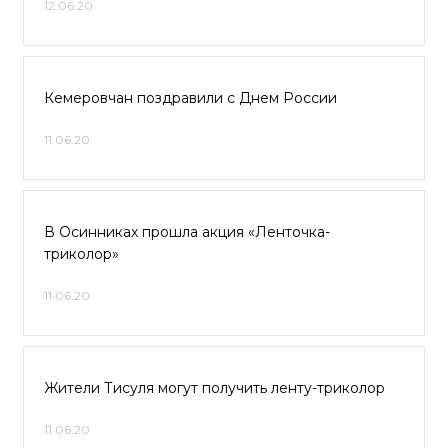
12.06.20
Кемеровчан поздравили с Днем России
11.06.20
В Осинниках прошла акция «Ленточка-
триколор»
11.06.20
Жители Тисуля могут получить ленту-триколор
11.06.20