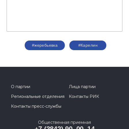
#жеребьевка
#Карелин
О партии
Лица партии
Региональные отделения
Контакты РИК
Контакты пресс-службы
Общественная приемная
+7 (3842) 90‒00‒14