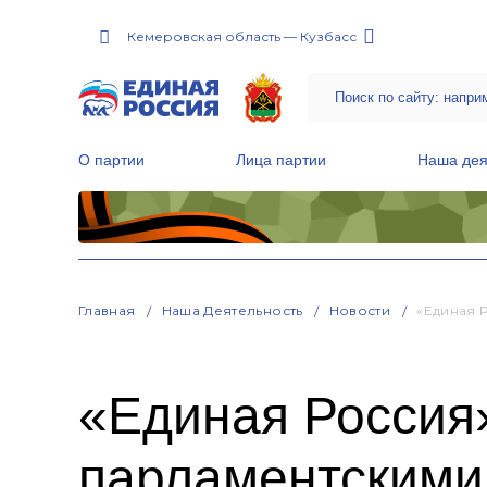
Кемеровская область — Кузбасс
О партии
Лица партии
Наша дея
Местные общественные приемные Партии
Руководитель Региональной обще
Народная программа «Единой России»
Главная
Наша Деятельность
Новости
«Единая 
«Единая Россия»
парламентскими