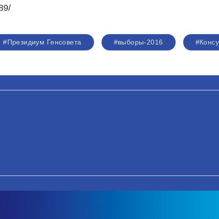
89/
#Президиум Генсовета
#выборы-2016
#Консу