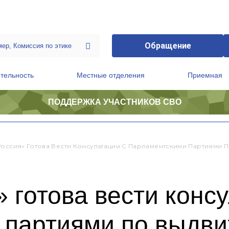
Обращение
тельность
Местные отделения
Приемная
ПОДДЕРЖКА УЧАСТНИКОВ СВО
ственной приемной Председателя Партии
Президиум регионального политического совета
Россия» Готова Вести Консультации С Парламентскими Партиями
 готова вести консу
 партиями по выдв