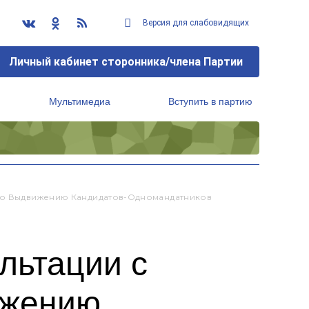
Версия для слабовидящих
Личный кабинет сторонника/члена Партии
Мультимедиа
Вступить в партию
Региональный исполнительный комитет
 По Выдвижению Кандидатов-Одномандатников
льтации с
ижению