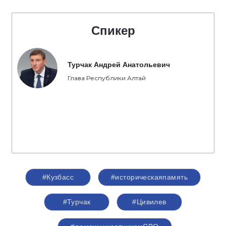
Спикер
Турчак Андрей Анатольевич
Глава Республики Алтай
#Кузбасс
#историческаяпамять
#Турчак
#Цивилев