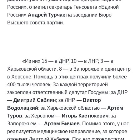
России», отметил секретарь Генсовета «Единой
России»
Андрей Турчак
на заседании Бюро
Высшего совета партии.
«Из них 15 — в ДНР, 10 — в ЛНР, 3 — в
Харьковской области, 8 — в Запорожье и один центр
в Херсоне. Помощь в этих центрах получили более
400 тысяч человек. За каждой территорией
закреплен ответственный депутат Госдумы: за ДНР
—
Дмитрий Саблин
; за ЛНР —
Виктор
Водолацкий
; за Харьковской областью —
Артем
Туров
; за Херсоном —
Игорь Кастюкевич
; за
Запорожьем —
Артем Бичаев
. Помимо этого, у нас
реализуется медицинское направление, за которое
отвечает Дмитрий Хубезов. Под его руководством