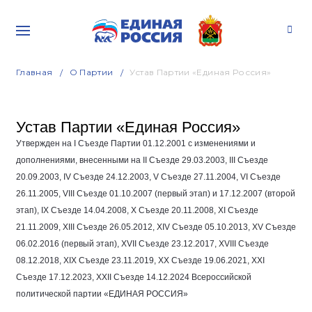
Главная
О Партии
Устав Партии «Единая Россия»
Устав Партии «Единая Россия»
Утвержден на I Съезде Партии
01.12.2001
с изменениями и
дополнениями, внесенными на II Съезде
29.03.2003
, III Съезде
20.09.2003
, IV Съезде
24.12.2003
, V Съезде
27.11.2004
, VI Съезде
26.11.2005
, VIII Съезде
01.10.2007
(первый этап) и
17.12.2007
(второй
этап), IX Съезде
14.04.2008
, Х Съезде
20.11.2008
, ХI Съезде
21.11.2009
, ХIII Съезде
26.05.2012
, ХIV Съезде
05.10.2013
, ХV Съезде
06.02.2016
(первый этап), XVII Съезде
23.12.2017
, XVIII Съезде
08.12.2018
, XIX Съезде
23.11.2019
, XX Съезде
19.06.2021
, XXI
Съезде
17.12.2023
, XXII Съезде
14.12.2024
Всероссийской
политической партии «ЕДИНАЯ РОССИЯ»