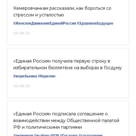
Кемеровчанкам рассказали, как бороться со
стрессом и усталостью
#ЖенскоеДвижениеЕдинойРоссии
#ЗдоровоеБудущее
06.08.26
«Единая Россия» получила первую строку в
избирательном бюллетене на выборах в Госдуму
#жеребьевка
#Карелин
06.08.26
«Единая Россия» подписала соглашение о
взаимодействии между Общественной палатой
РФ и политическими партиями
#перминов
#выборы2026
#Госдума
#соглашение