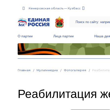
Кемеровская область — Кузбасс
О партии
Лица партии
Наша дея
Местные общественные приемные Партии
Руководитель Региональной обще
Народная программа «Единой России»
Главная
Мультимедиа
Фотогалерея
Реабилита
Реабилитация ж