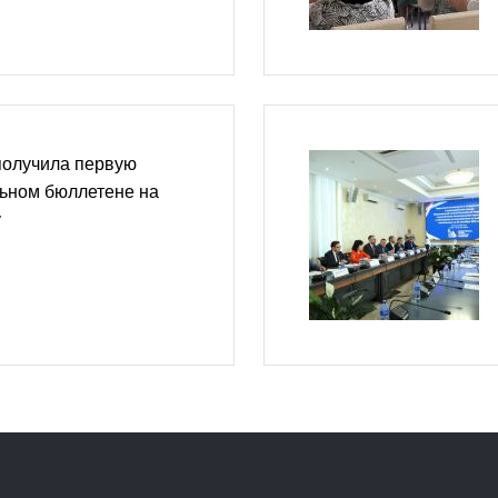
получила первую
льном бюллетене на
у