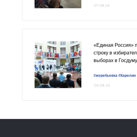
07.08.26
«Единая Россия» 
строку в избирате
выборах в Госдум
#жеребьевка
#Карелин
06.08.26