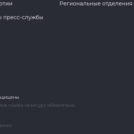
ртии
Региональные отделения
ы пресс-службы
защищены.
ов ссылка на ресурс обязательна.
анных