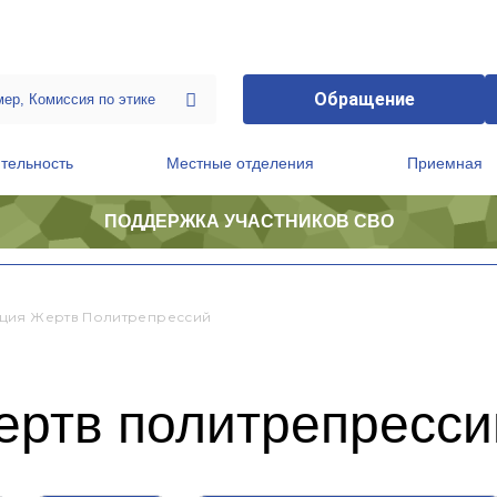
Обращение
тельность
Местные отделения
Приемная
ПОДДЕРЖКА УЧАСТНИКОВ СВО
ственной приемной Председателя Партии
Президиум регионального политического совета
ция Жертв Политрепрессий
ертв политрепресси