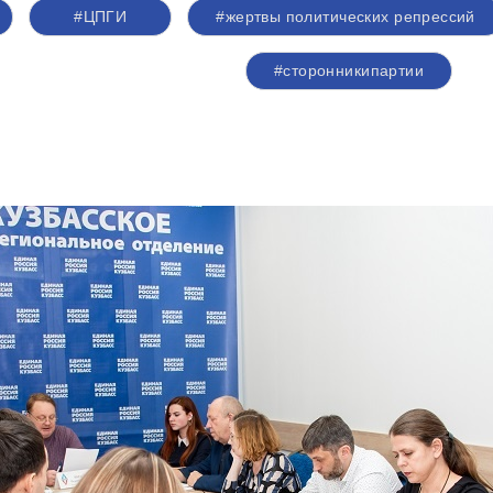
#ЦПГИ
#жертвы политических репрессий
#сторонникипартии