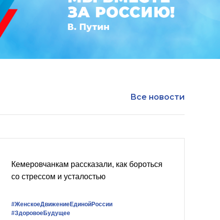
Все новости
Кемеровчанкам рассказали, как бороться
со стрессом и усталостью
#ЖенскоеДвижениеЕдинойРоссии
#ЗдоровоеБудущее