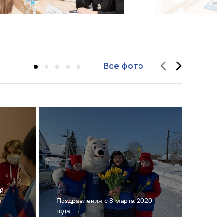
Все фото
ой
ю
Поздравления с 8 марта 2020
Кузб
года
фор