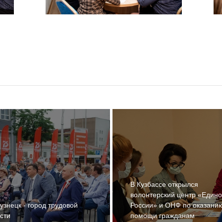
В Кузбассе открылся
волонтерский центр «Един
узнецк - город трудовой
России» и ОНФ по оказани
сти
помощи гражданам