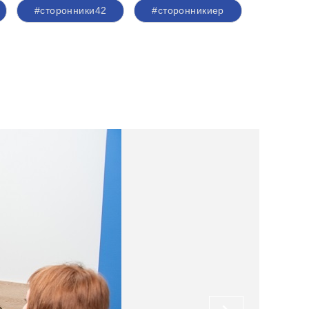
#сторонники42
#сторонникиер