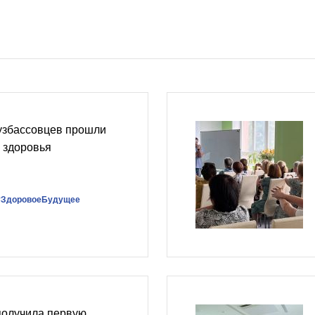
кузбассовцев прошли
 здоровья
#ЗдоровоеБудущее
получила первую