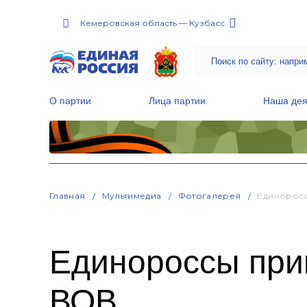
Кемеровская область — Кузбасс
О партии
Лица партии
Наша дея
Местные общественные приемные Партии
Руководитель Региональной обще
Народная программа «Единой России»
Главная
Мультимедиа
Фотогалерея
Единоросс
Единороссы при
ВОВ