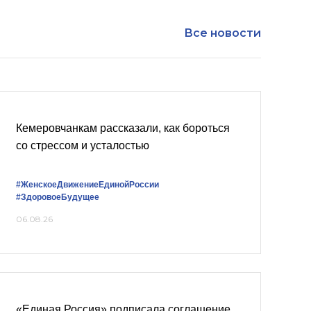
Все новости
Кемеровчанкам рассказали, как бороться
со стрессом и усталостью
#ЖенскоеДвижениеЕдинойРоссии
#ЗдоровоеБудущее
06.08.26
«Единая Россия» подписала соглашение