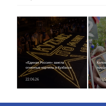
«Единая Россия» зажгла
Колон
огненные картины в Кузбассе
прошл
22.06.26
09.05