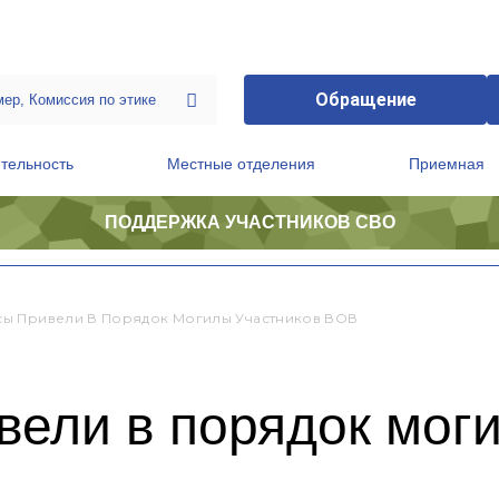
Обращение
тельность
Местные отделения
Приемная
ПОДДЕРЖКА УЧАСТНИКОВ СВО
ственной приемной Председателя Партии
Президиум регионального политического совета
ы Привели В Порядок Могилы Участников ВОВ
вели в порядок мог