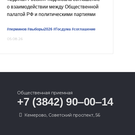
о взаимодействии между Общественной
палатой РФ и политическими партиями
#перминов
#выборы2026
#Госдума
#соглашение
05.08.26
Общественная приемная
+7 (3842) 90‒00‒14
​Кемерово, Советский проспект, 56