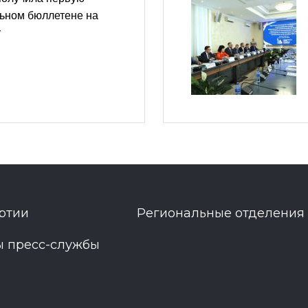
льном бюллетене на
у
ртии
Региональные отделения
ы пресс-службы