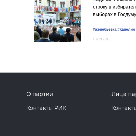
строку в избирате
выборах в Госдум
#жеребьевка
#Карелин
06.08.26
О партии
Лица па
Контакты РИК
Контакт