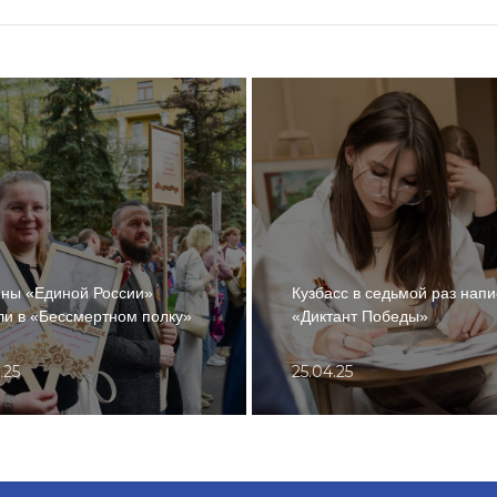
ны «Единой России»
Кузбасс в седьмой раз нап
и в «Бессмертном полку»
«Диктант Победы»
.25
25.04.25