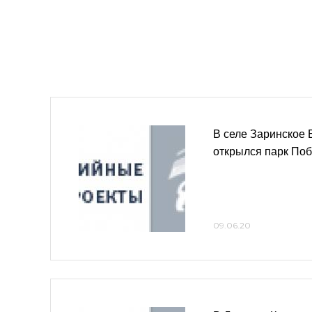
В селе Заринское 
открылся парк По
09.06.20