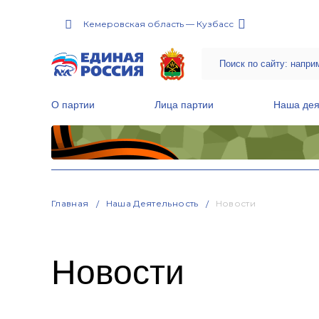
Кемеровская область — Кузбасс
О партии
Лица партии
Наша дея
Местные общественные приемные Партии
Руководитель Региональной обще
Народная программа «Единой России»
Главная
Наша Деятельность
Новости
Новости