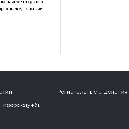
ом районе открылся
ртпроекту сельский
ртии
Региональные отделения
ы пресс-службы