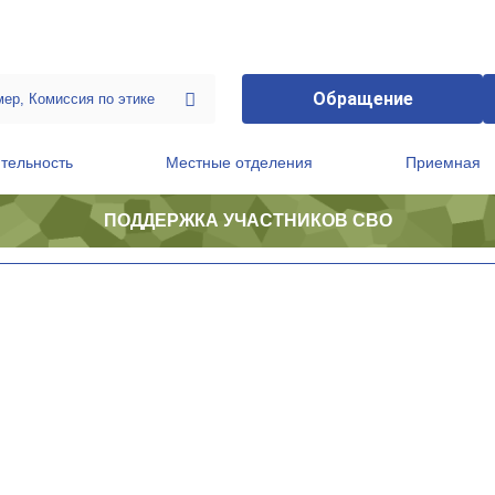
Обращение
тельность
Местные отделения
Приемная
ПОДДЕРЖКА УЧАСТНИКОВ СВО
ственной приемной Председателя Партии
Президиум регионального политического совета