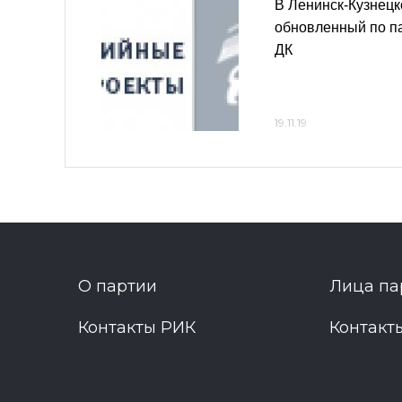
В Ленинск-Кузнецк
обновленный по па
ДК
19.11.19
О партии
Лица па
Контакты РИК
Контакт