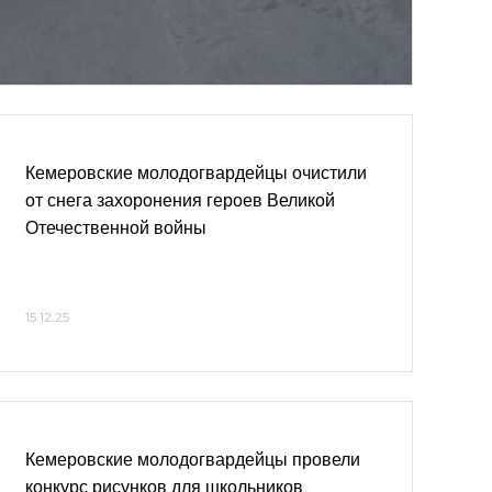
Кемеровские молодогвардейцы очистили
от снега захоронения героев Великой
Отечественной войны
15.12.25
Кемеровские молодогвардейцы провели
конкурс рисунков для школьников