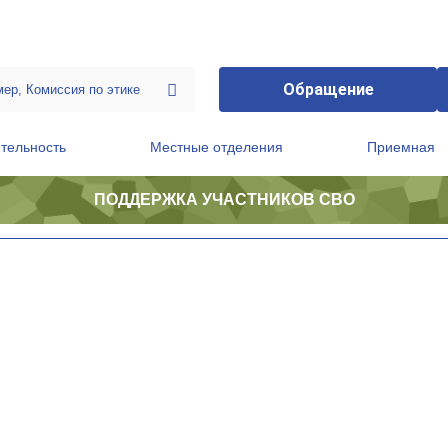
Обращение
тельность
Местные отделения
Приемная
ПОДДЕРЖКА УЧАСТНИКОВ СВО
ственной приемной Председателя Партии
Президиум регионального политического совета