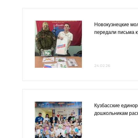
Новокузнецкие мо
передали письма 
24.02.26
Кузбасские едино
дошкольникам раск