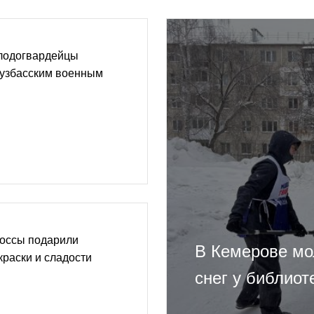
лодогвардейцы
кузбасским военным
россы подарили
В Кемерове мо
раски и сладости
снег у библиот