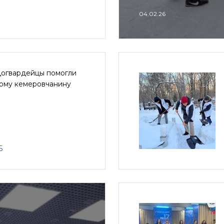
04.02.26
огвардейцы помогли
ому кемеровчанину
5