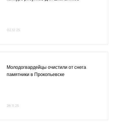
02.12.25
Молодогвардейцы очистили от снега
памятники в Прокопьевске
28.11.25