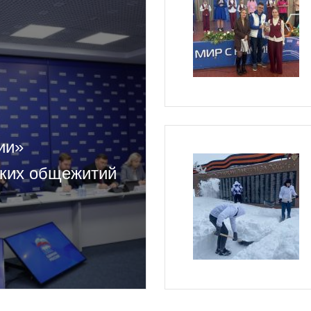
ии»
ских общежитий