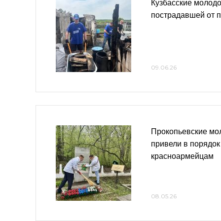
Кузбасские молод
пострадавшей от 
09.06.26
Прокопьевские мо
привели в порядок
красноармейцам
08.05.26