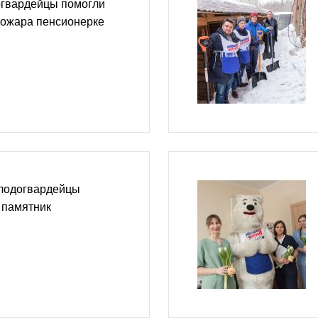
огвардейцы помогли
пожара пенсионерке
лодогвардейцы
 памятник