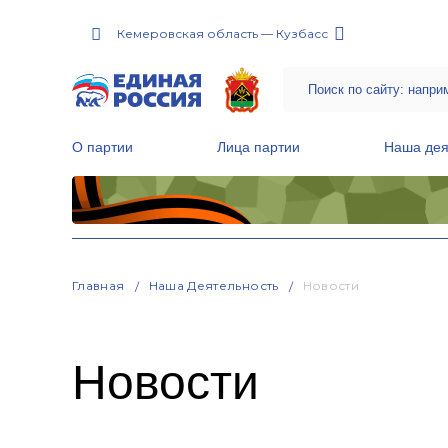
Кемеровская область — Кузбасс
О партии
Лица партии
Наша дея
Местные общественные приемные Партии
Руководитель Региональной обще
Народная программа «Единой России»
Главная
Наша Деятельность
Новости
Новости