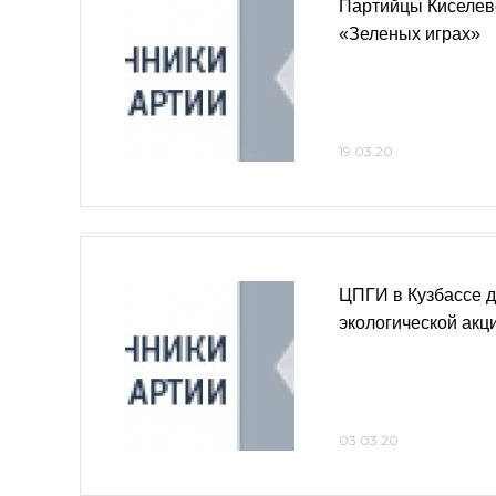
Партийцы Киселевс
«Зеленых играх»
19.03.20
ЦПГИ в Кузбассе д
экологической акц
03.03.20