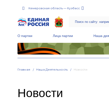
Кемеровская область — Кузбасс
О партии
Лица партии
Наша дея
Местные общественные приемные Партии
Руководитель Региональной обще
Народная программа «Единой России»
Главная
Наша Деятельность
Новости
Новости