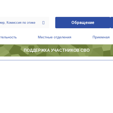
Обращение
тельность
Местные отделения
Приемная
ПОДДЕРЖКА УЧАСТНИКОВ СВО
ственной приемной Председателя Партии
Президиум регионального политического совета