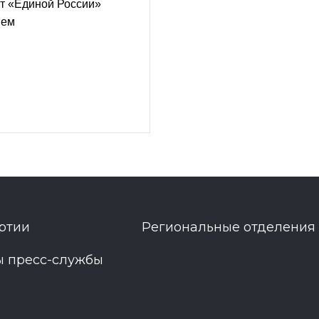
т «Единой России»
ием
ртии
Региональные отделения
ы пресс-службы