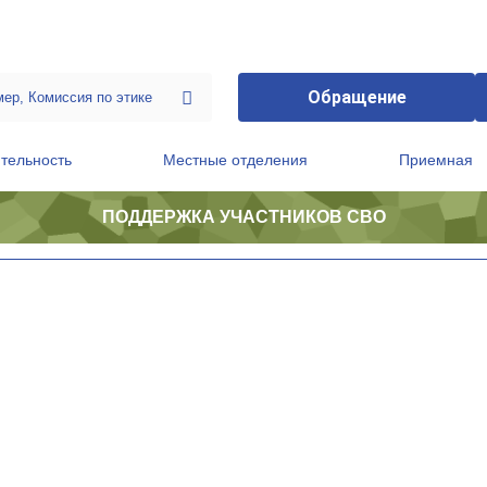
Обращение
тельность
Местные отделения
Приемная
ПОДДЕРЖКА УЧАСТНИКОВ СВО
ственной приемной Председателя Партии
Президиум регионального политического совета