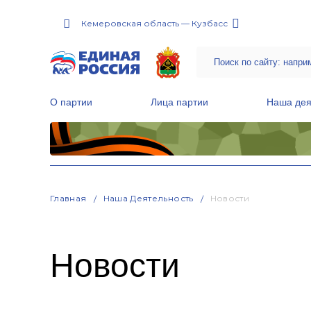
Кемеровская область — Кузбасс
О партии
Лица партии
Наша дея
Местные общественные приемные Партии
Руководитель Региональной обще
Народная программа «Единой России»
Главная
Наша Деятельность
Новости
Новости