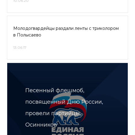
10.06.20
Молодогвардейцы раздали ленты с триколором
в Полысаево
13.06.17
Песенный флешмоб,
посвященный Дню России,
провели партийцы
Осинников