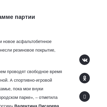
амме партии
и новое асфальтобетнное
несли резиновое покрытие,
ием проводят свободное время
уной. А спортивно-игровой
камье, пока мои внуки
ородском парке», – отметила
России»
Валентина Писарева
.