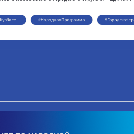
Кузбасс
#НароднаяПрограмма
#Городскаяср