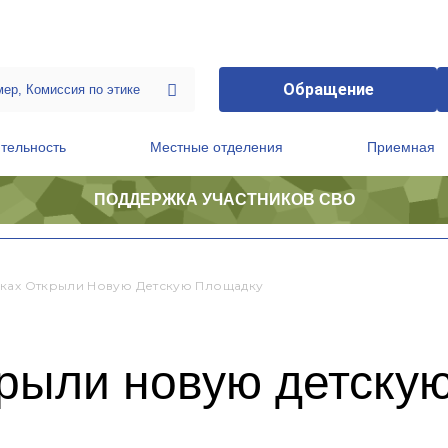
Обращение
тельность
Местные отделения
Приемная
ПОДДЕРЖКА УЧАСТНИКОВ СВО
ственной приемной Председателя Партии
Президиум регионального политического совета
ках Открыли Новую Детскую Площадку
крыли новую детску