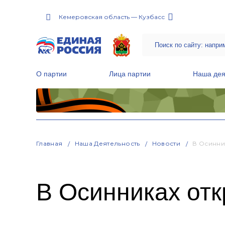
Кемеровская область — Кузбасс
О партии
Лица партии
Наша дея
Местные общественные приемные Партии
Руководитель Региональной обще
Народная программа «Единой России»
Главная
Наша Деятельность
Новости
В Осинни
В Осинниках от