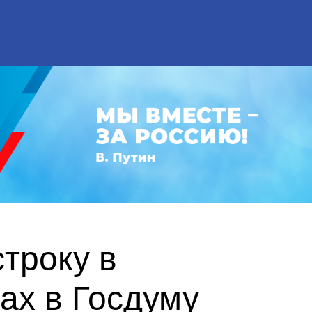
троку в
ах в Госдуму