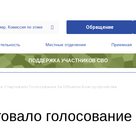
Обращение
тельность
Местные отделения
Приемная
ПОДДЕРЖКА УЧАСТНИКОВ СВО
ственной приемной Председателя Партии
Президиум регионального политического совета
се Стартовало Голосование За Объекты Благоустройства
товало голосование