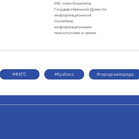
РФ, член Комитета
Государственной Думы по
информационной
политике,
информационным
технологиям и связи
#ФКГС
#Кузбасс
#городскаясреда