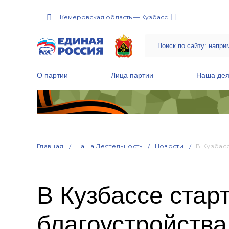
Кемеровская область — Кузбасс
О партии
Лица партии
Наша дея
Местные общественные приемные Партии
Руководитель Региональной обще
Народная программа «Единой России»
Главная
Наша Деятельность
Новости
В Кузбас
В Кузбассе стар
благоустройства