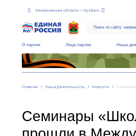
Кемеровская область — Кузбасс
О партии
Лица партии
Наша дея
Местные общественные приемные Партии
Руководитель Региональной обще
Народная программа «Единой России»
Главная
Наша Деятельность
Новости
Семинары
Семинары «Школ
прошли в Между