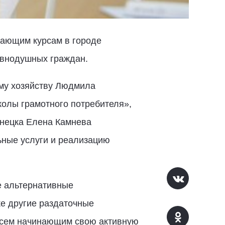
чающим курсам в городе
авнодушных граждан.
ому хозяйству Людмила
колы грамотного потребителя»,
знецка Елена Камнева
ьные услуги и реализацию
е альтернативные
же другие раздаточные
 всем начинающим свою активную