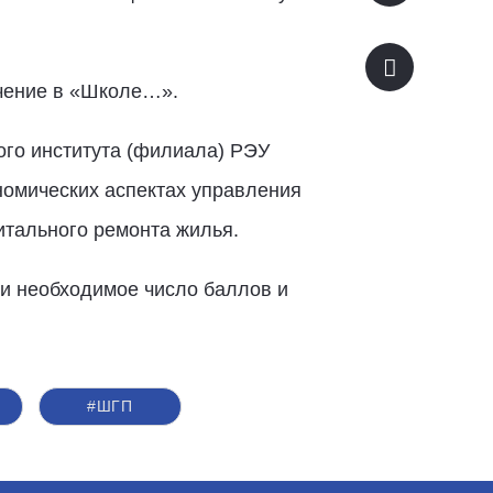
учение в «Школе…».
ого института (филиала) РЭУ
номических аспектах управления
итального ремонта жилья.
ли необходимое число баллов и
#ШГП