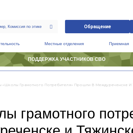
Обращение
тельность
Местные отделения
Приемная
ПОДДЕРЖКА УЧАСТНИКОВ СВО
ственной приемной Председателя Партии
Президиум регионального политического совета
 «Школы Грамотного Потребителя» Прошли В Междуреченске И
ы грамотного потр
реченске и Тяжинск