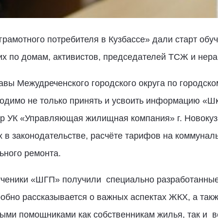
рамотного потребителя в Кузбассе» дали старт обу
 по домам, активистов, председателей ТСЖ и нер
авы Межудреченского городского округа по городск
ходимо не только принять и усвоить информацию «Ш
ор УК «Управляющая жилищная компания» г. Новоку
 в законодательстве, расчёте тарифов на коммунал
ьного ремонта.
ученики «ШГП» получили специально разработанны
робно рассказывается о важных аспектах ЖКХ, а так
ными помощниками как собственникам жилья, так и