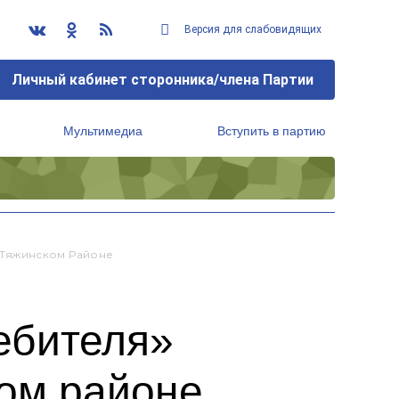
Версия для слабовидящих
Личный кабинет сторонника/члена Партии
Мультимедиа
Вступить в партию
Региональный исполнительный комитет
 Тяжинском Районе
ебителя»
ом районе