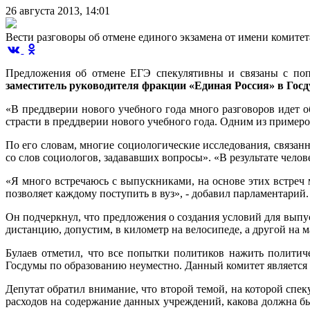
26 августа 2013,
14:01
Вести разговоры об отмене единого экзамена от имени комите
Предложения об отмене ЕГЭ спекулятивны и связаны с по
заместитель руководителя фракции «Единая Россия» в Гос
«В преддверии нового учебного года много разговоров идет 
страсти в преддверии нового учебного года. Одним из примеро
По его словам, многие социологические исследования, связан
со слов социологов, задававших вопросы». «В результате челове
«Я много встречаюсь с выпускниками, на основе этих встреч
позволяет каждому поступить в вуз», - добавил парламентарий.
Он подчеркнул, что предложения о создания условий для выпу
дистанцию, допустим, в километр на велосипеде, а другой на м
Булаев отметил, что все попытки политиков нажить политич
Госдумы по образованию неуместно. Данный комитет является 
Депутат обратил внимание, что второй темой, на которой спек
расходов на содержание данных учреждений, какова должна бы