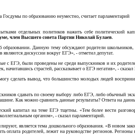
та Госдумы по образованию неуместно, считает парламентарий
пытками отдельных политиков нажить себе политический ка
думе, член Высшего совета Партии Николай Булаев
.
об образовании. Данную тему обсуждают родители школьников,
в являются дискуссии вокруг ЕГЭ», - отметил депутат.
ные с ЕГЭ, были проведены не среди выпускников и их родителе
к, начитавшись страстей, рассказывает о ЕГЭ негатив», - сказал 
 могу сделать вывод, что большинство молодых людей восприн
скников сдавать по своему выбору либо ЕГЭ, либо обычный экза
ашине. Как можно сравнить данные результаты? Ответа на данный
еский капитал на теме ЕГЭ тщетны. «Тем более вести разгово
коллегиальным органом», - сказал парламентарий.
улируют, является тема дошкольного образования. «В новом зак
ть оплата родителей, лежит на руководстве регионов. Регионы 