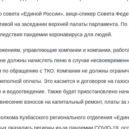
го совета «Единой России», вице-спикер Совета Фед
тивой на заседании верхней палаты парламента. По
следствия пандемии коронавируса для людей.
ожениям, управляющие компании и компании, работ
не должны начислять пеню в случае несвоевременн
ги по обращению с ТКО. Компании не должны огранич
неполной оплаты. Это касается и договоров на газо
 и водоотведение. Также будет приостановлено нач
внесение взносов на капитальный ремонт, платы за
полкома Кузбасского регионального отделения «Еди
торых оказались регионы из-за пандемии COVID-19, о