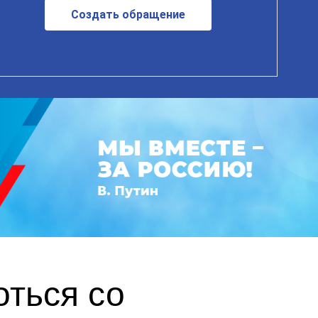
Создать обращение
оться со