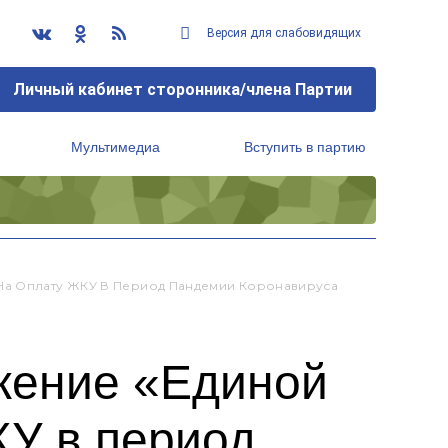
Версия для слабовидящих
Личный кабинет сторонника/члена Партии
Мультимедиа
Вступить в партию
Региональный исполнительный комитет
 На Оплату ЖКУ В Период Пандемии Коронавируса
жение «Единой
КУ в период