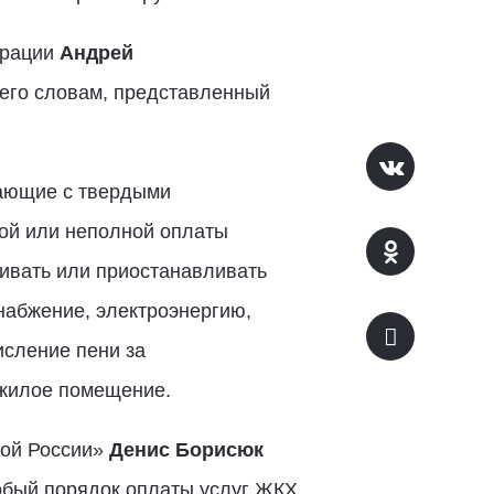
ерации
Андрей
 его словам, представленный
ающие с твердыми
ой или неполной оплаты
ивать или приостанавливать
снабжение, электроэнергию,
исление пени за
 жилое помещение.
ной России»
Денис Борисюк
собый порядок оплаты услуг ЖКХ