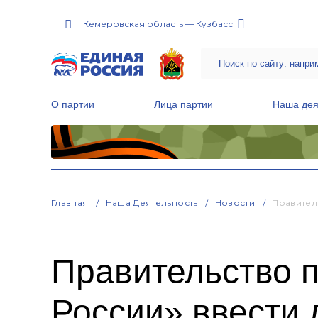
Кемеровская область — Кузбасс
О партии
Лица партии
Наша дея
Местные общественные приемные Партии
Руководитель Региональной обще
Народная программа «Единой России»
Главная
Наша Деятельность
Новости
Правител
Правительство 
России» ввести 