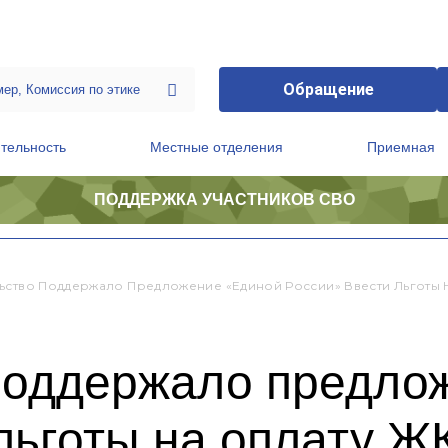
Обращение
тельность
Местные отделения
Приемная
ПОДДЕРЖКА УЧАСТНИКОВ СВО
ственной приемной Председателя Партии
Президиум регионального политического совета
ьство Поддержало Предложение «Единой России» Ввести Льготы
поддержало предло
льготы на оплату Ж