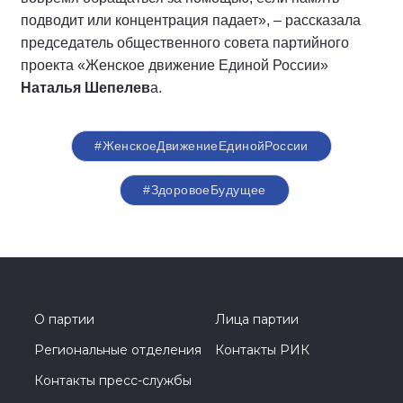
подводит или концентрация падает», – рассказала
председатель общественного совета партийного
проекта «Женское движение Единой России»
Наталья Шепелев
а.
#ЖенскоеДвижениеЕдинойРоссии
#ЗдоровоеБудущее
О партии
Лица партии
Региональные отделения
Контакты РИК
Контакты пресс-службы