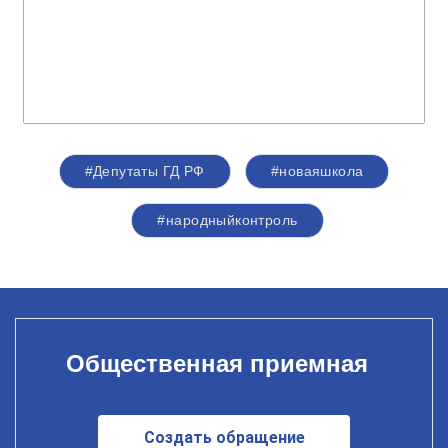
#Депутаты ГД РФ
#новаяшкола
#народныйконтроль
Общественная приемная
Создать обращение