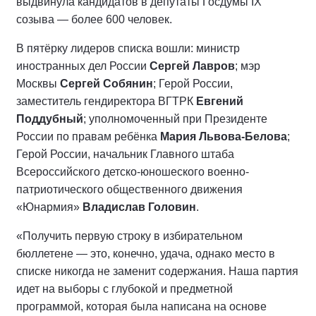
выдвинула кандидатов в депутаты Госдумы IX
созыва — более 600 человек.
В пятёрку лидеров списка вошли: министр
иностранных дел России
Сергей Лавров
; мэр
Москвы
Сергей Собянин
; Герой России,
заместитель гендиректора ВГТРК
Евгений
Поддубный
; уполномоченный при Президенте
России по правам ребёнка
Мария Львова-Белова
;
Герой России, начальник Главного штаба
Всероссийского детско-юношеского военно-
патриотического общественного движения
«Юнармия»
Владислав Головин
.
«Получить первую строку в избирательном
бюллетене — это, конечно, удача, однако место в
списке никогда не заменит содержания. Наша партия
идет на выборы с глубокой и предметной
программой, которая была написана на основе