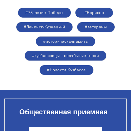
#75-летие Победы
#Борисов
#Ленинск-Кузнецкий
#ветераны
#историческаяпамять
#кузбассовцы - незабытые герои
#Новости Кузбасса
Общественная приемная