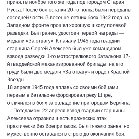
принял в ноябре того же года под городом Старая
Русса. После боя остатки 20-го полка были переданы
соседней части. В весенне-летних боях 1942 года на
Западном фронте прошел хорошую школу полевой
разведки. Был ранен, удостоен первой награды —
медали «За отвагу». К началу 1945 года гвардии
старшина Сергей Алексеев был уже командиром
взвода разведки 1-го мотострелкового батальона 17-
й гвардейской механизированной бригады, на его
груди были две медали «За отвагу» и орден Красной
Звезды.
18 апреля 1945 года вплавь со своими бойцами
первым в батальоне форсировал реку Шпре,
отличился в боях за овладение пригородом Берлина
— Потсдамом. 22 апреля взвод гвардии старшины
Алексеева отразили шесть вражеских атак
практически без боеприпасов. Был тяжело ранен, но
мужественно оставался в строю до окончания боя.