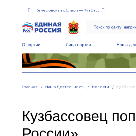
Кемеровская область — Кузбасс
О партии
Лица партии
Наша дея
Местные общественные приемные Партии
Руководитель Региональной обще
Народная программа «Единой России»
Главная
Наша Деятельность
Новости
Кузбассо
Кузбассовец по
России»