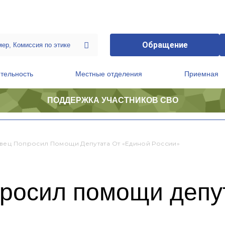
Обращение
тельность
Местные отделения
Приемная
ПОДДЕРЖКА УЧАСТНИКОВ СВО
ственной приемной Председателя Партии
Президиум регионального политического совета
вец Попросил Помощи Депутата От «Единой России»
просил помощи депу