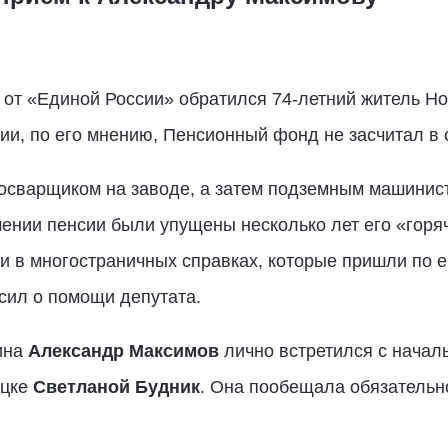
 от «Единой России» обратился 74-летний житель Н
ии, по его мнению, Пенсионный фонд не засчитал в с
осварщиком на заводе, а затем подземным машинист
чении пенсии были упущены несколько лет его «горя
 и в многостраничных справках, которые пришли по е
осил о помощи депутата.
ина
Александр Максимов
лично встретился с начал
ецке
Светланой Будник
. Она пообещала обязательн