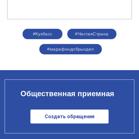
#Кузбасс
#ЧистаяСтрана
#марафондобрыхдел
Общественная приемная
Создать обращение