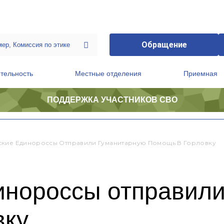
Обращение
тельность
Местные отделения
Приемная
ПОДДЕРЖКА УЧАСТНИКОВ СВО
ственной приемной Председателя Партии
Президиум регионального политического совета
кие Единороссы Отправили Гуманитарную Помощь В Горловку
инороссы отправили
вку