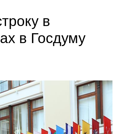
троку в
ах в Госдуму