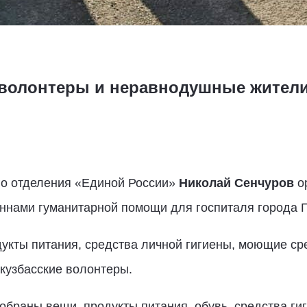
 волонтеры и неравнодушные жители
го отделения «Единой России»
Николай Сенчуров
ор
оннами гуманитарной помощи для госпиталя города Г
укты питания, средства личной гигиены, моющие сре
 кузбасские волонтеры.
собраны вещи, продукты питания, обувь, средства г