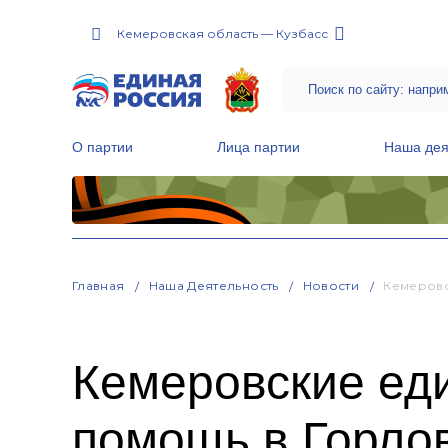
Кемеровская область — Кузбасс
О партии
Лица партии
Наша дея
Местные общественные приемные Партии
Руководитель Региональной обще
Народная программа «Единой России»
Главная
Наша Деятельность
Новости
Кемеровс
Кемеровские ед
помощь в Горло