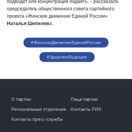
подводит или концентрация падает», – рассказала
председатель общественного совета партийного
проекта «Женское движение Единой России»
Наталья Шепелев
а.
#ЖенскоеДвижениеЕдинойРоссии
#ЗдоровоеБудущее
О партии
Лица партии
Региональные отделения
Контакты РИК
Контакты пресс-службы