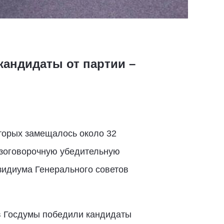
кандидаты от партии –
торых замещалось около 32
езоговорочную убедительную
зидиума Генерального советов
в Госдумы победили кандидаты