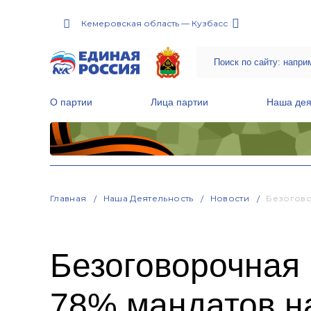
Кемеровская область — Кузбасс
О партии
Лица партии
Наша дея
Местные общественные приемные Партии
Руководитель Региональной обще
Народная программа «Единой России»
Главная
Наша Деятельность
Новости
Безогово
Безоговорочная 
78% мандатов н