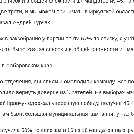
а список и в общей сложности 17 мандатов из 45, то
две трети, и мы можем принимать в Иркутской облас
казал Андрей Турчак.
х в заксобрание у партии почти 57% по списку, с уч
2018 было 28% за список и в общей сложности 21 ма
 в Хабаровском крае.
го отделения, обновили и омолодили команду. Все п
олило вернуть доверие избирателей. На выборах мэ
й Кравчук одержал уверенную победу, получив 45,4
там была большая муниципальная кампания, у нас бо
олучила 50% по спискам и 16 из 18 мандатов на окру