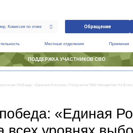
Обращение
тельность
Местные отделения
Приемная
ПОДДЕРЖКА УЧАСТНИКОВ СВО
ственной приемной Председателя Партии
Президиум регионального политического совета
рочная Победа: «Единая Россия» Получила 78% Мандатов На Все
победа: «Единая Р
а всех уровнях выб