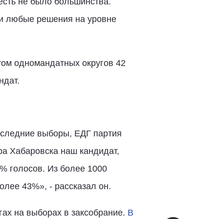
 есть не было большинства.
ти любые решения на уровне
ётом одномандатных округов 42
ндат.
оследние выборы, ЕДГ партия
ра Хабаровска наш кандидат,
% голосов. Из более 1000
лее 43%», - рассказал он.
гах на выборах в заксобрание.
В