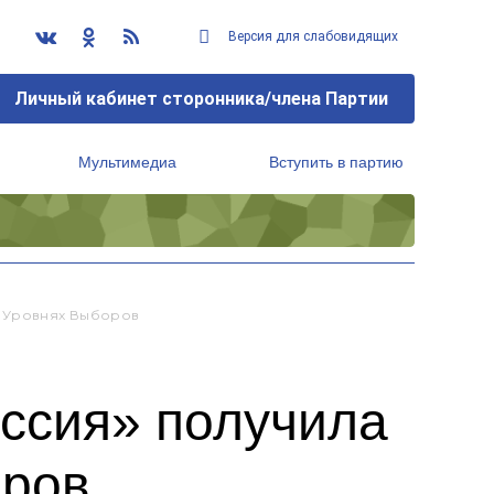
Версия для слабовидящих
Личный кабинет сторонника/члена Партии
Мультимедиа
Вступить в партию
Региональный исполнительный комитет
х Уровнях Выборов
оссия» получила
оров