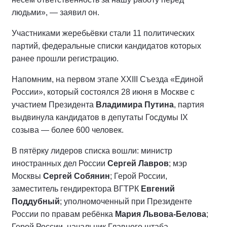
людьми», — заявил он.
Участниками жеребьёвки стали 11 политических
партий, федеральные списки кандидатов которых
ранее прошли регистрацию.
Напомним, на первом этапе XXIII Съезда «Единой
России», который состоялся 28 июня в Москве с
участием Президента
Владимира Путина
, партия
выдвинула кандидатов в депутаты Госдумы IX
созыва — более 600 человек.
В пятёрку лидеров списка вошли: министр
иностранных дел России
Сергей Лавров
; мэр
Москвы
Сергей Собянин
; Герой России,
заместитель гендиректора ВГТРК
Евгений
Поддубный
; уполномоченный при Президенте
России по правам ребёнка
Мария Львова-Белова
;
Герой России, начальник Главного штаба